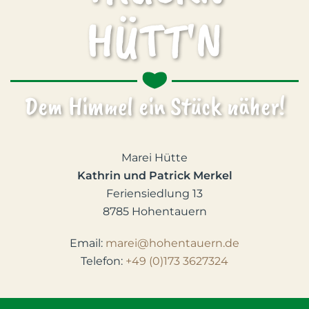
HÜTT'N
Dem Himmel ein Stück näher!
Marei Hütte
Kathrin und Patrick Merkel
Feriensiedlung 13
8785 Hohentauern
Email:
marei@hohentauern.de
Telefon:
+49 (0)173 3627324